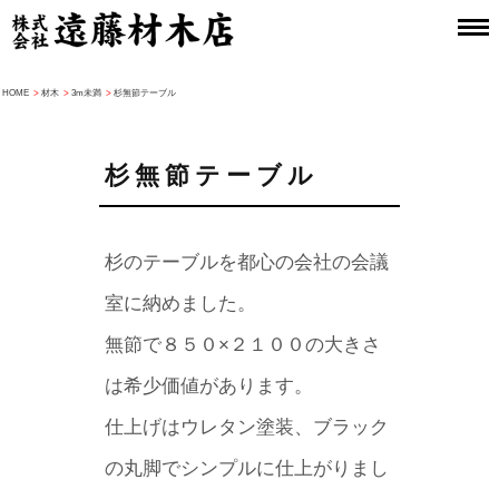
HOME
>
材木
>
3m未満
>
杉無節テーブル
杉無節テーブル
杉のテーブルを都心の会社の会議
室に納めました。
無節で８５０×２１００の大きさ
は希少価値があります。
仕上げはウレタン塗装、ブラック
の丸脚でシンプルに仕上がりまし