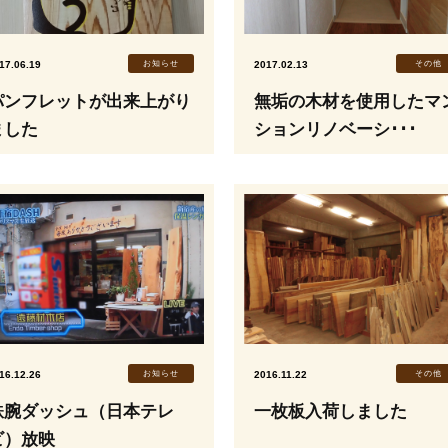
17.06.19
お知らせ
2017.02.13
その他
パンフレットが出来上がり
無垢の木材を使用したマ
ました
ションリノベーシ･･･
16.12.26
お知らせ
2016.11.22
その他
鉄腕ダッシュ（日本テレ
一枚板入荷しました
ビ）放映