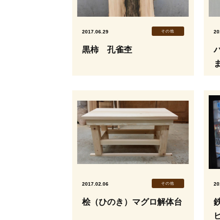
2017.06.29
その他
20
黒柿 孔雀杢
2017.02.06
その他
20
桧（ひのき）マグロ解体台