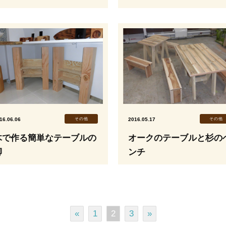
16.06.06
その他
2016.05.17
その他
木で作る簡単なテーブルの
オークのテーブルと杉の
脚
ンチ
«
1
2
3
»