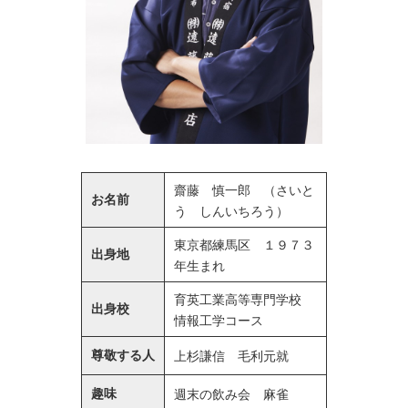
齋藤 慎一郎 （さいと
お名前
う しんいちろう）
東京都練馬区 １９７３
出身地
年生まれ
育英工業高等専門学校
出身校
情報工学コース
尊敬する人
上杉謙信 毛利元就
趣味
週末の飲み会 麻雀