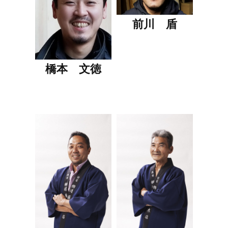
前川 盾
橋本 文徳